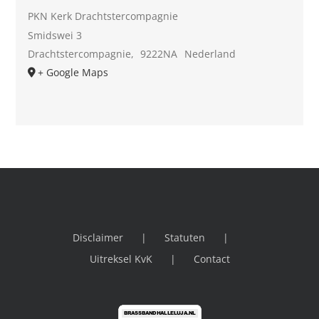
PKN Kerk Drachtstercompagnie
Smidswei 3
Drachtstercompagnie
,
9222NA
Nederland
+ Google Maps
Disclaimer
Statuten
Uitreksel KvK
Contact