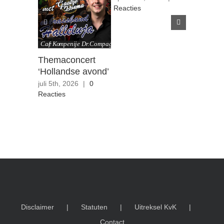
Reacties
0 Reacties
Themaconcert
‘Hollandse avond’
juli 5th, 2026
|
0
Reacties
Disclaimer
Statuten
Uitreksel KvK
Contact