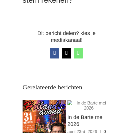
stem rekenen?
Dit bericht delen? kies je
mediakanaal!
Facebook
X
WhatsApp
Gerelateerde berichten
In de Barte mei
In de Ba
2026
2026
april 23rd, 2026
|
0
februari 23